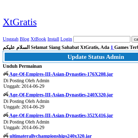
XtGratis
Unggah
Blog
XtBook
Install
Login
السلام عليكم
Selamat Siang Sahabat XtGratis, Ada
1
Games Ter
Update Status Admin
Unduh Permainan
Age-Of-Empires-III-Asian-Dynasties-176X208.jar
Di Posting Oleh Admin
Unggah: 2014-06-29
Age-Of-Empires-III-Asian-Dynasties-240X320.jar
Di Posting Oleh Admin
Unggah: 2014-06-29
Age-Of-Empires-III-Asian-Dynasties-352X416.jar
Di Posting Oleh Admin
Unggah: 2014-06-29
ultimaterallychampionships240x320.jar