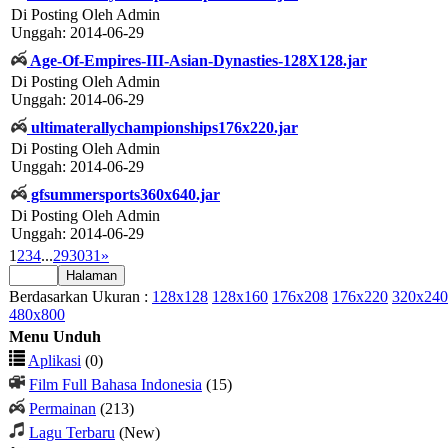
Di Posting Oleh Admin
Unggah: 2014-06-29
Age-Of-Empires-III-Asian-Dynasties-128X128.jar
Di Posting Oleh Admin
Unggah: 2014-06-29
ultimaterallychampionships176x220.jar
Di Posting Oleh Admin
Unggah: 2014-06-29
gfsummersports360x640.jar
Di Posting Oleh Admin
Unggah: 2014-06-29
1
2
3
4
...
29
30
31
»
Berdasarkan Ukuran :
128x128
128x160
176x208
176x220
320x240
480x800
Menu Unduh
Aplikasi
(0)
Film Full Bahasa Indonesia
(15)
Permainan
(213)
Lagu Terbaru
(New)