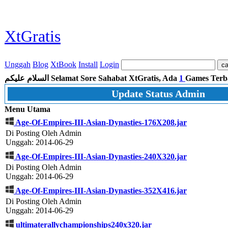
XtGratis
Unggah
Blog
XtBook
Install
Login
السلام عليكم
Selamat Sore Sahabat XtGratis, Ada
1
Games Terb
Update Status Admin
Menu Utama
Age-Of-Empires-III-Asian-Dynasties-176X208.jar
Di Posting Oleh Admin
Unggah: 2014-06-29
Age-Of-Empires-III-Asian-Dynasties-240X320.jar
Di Posting Oleh Admin
Unggah: 2014-06-29
Age-Of-Empires-III-Asian-Dynasties-352X416.jar
Di Posting Oleh Admin
Unggah: 2014-06-29
ultimaterallychampionships240x320.jar