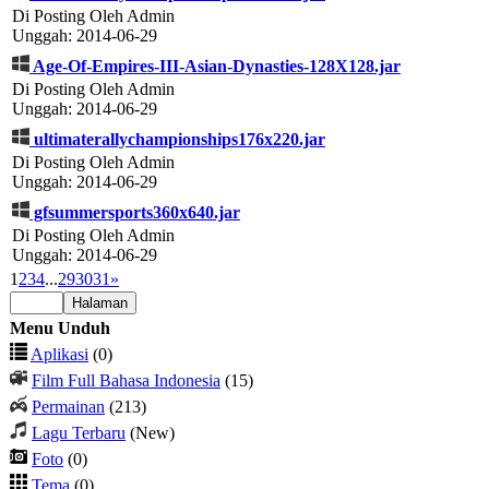
Di Posting Oleh Admin
Unggah: 2014-06-29
Age-Of-Empires-III-Asian-Dynasties-128X128.jar
Di Posting Oleh Admin
Unggah: 2014-06-29
ultimaterallychampionships176x220.jar
Di Posting Oleh Admin
Unggah: 2014-06-29
gfsummersports360x640.jar
Di Posting Oleh Admin
Unggah: 2014-06-29
1
2
3
4
...
29
30
31
»
Menu Unduh
Aplikasi
(0)
Film Full Bahasa Indonesia
(15)
Permainan
(213)
Lagu Terbaru
(New)
Foto
(0)
Tema
(0)