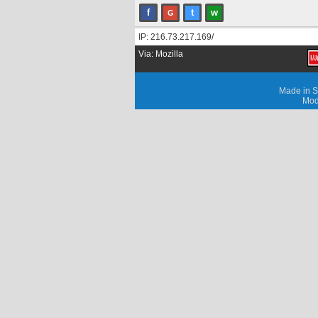
f
t
w
G
IP: 216.73.217.169/
Via: Mozilla
Made in S
Mod