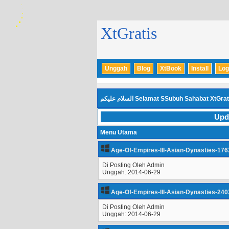
XtGratis
Unggah
Blog
XtBook
Install
Log
السلام عليكم
Selamat SSubuh Sahabat XtGrat
Upd
Menu Utama
Age-Of-Empires-III-Asian-Dynasties-176
Di Posting Oleh Admin
Unggah: 2014-06-29
Age-Of-Empires-III-Asian-Dynasties-240
Di Posting Oleh Admin
Unggah: 2014-06-29