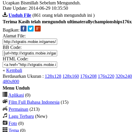
Ucapkan Bismillah Sebelum Mengunduh.
Date Update: 2014-06-29 10:35:50
Unduh File
(861 orang telah mengunduh ini )
Terima Kasih telah mengunduh ultimaterallychampionships176x
Bagikan:
Alamat File:
BB Code:
HTML Code:
«
Kembali
Berdasarkan Ukuran :
128x128
128x160
176x208
176x220
320x240
480x800
Menu Unduh
Aplikasi
(0)
Film Full Bahasa Indonesia
(15)
Permainan
(213)
Lagu Terbaru
(New)
Foto
(0)
Tema
(0)