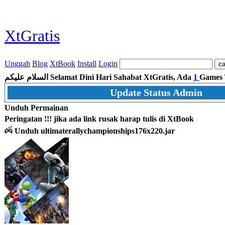
XtGratis
Unggah
Blog
XtBook
Install
Login
السلام عليكم
Selamat Dini Hari Sahabat XtGratis, Ada
1
Games 
Update Status Admin
Unduh Permainan
Peringatan !!! jika ada link rusak harap tulis di XtBook
Unduh ultimaterallychampionships176x220.jar