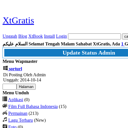
XtGratis
Unggah
Blog
XtBook
Install
Login
السلام عليكم
Selamat Tengah Malam Sahabat XtGratis, Ada
1
G
Update Status Admin
Menu Wapmaster
sorturl
Di Posting Oleh Admin
Unggah: 2014-10-14
Menu Unduh
Aplikasi
(0)
Film Full Bahasa Indonesia
(15)
Permainan
(213)
Lagu Terbaru
(New)
Foto
(0)