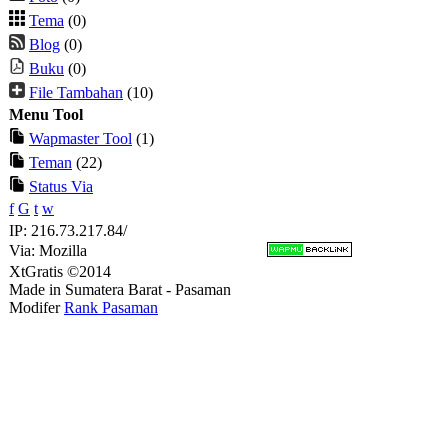
Tema
(0)
Blog
(0)
Buku
(0)
File Tambahan
(10)
Menu Tool
Wapmaster Tool
(1)
Teman
(22)
Status Via
f
G
t
w
IP: 216.73.217.84/
Via: Mozilla
XtGratis ©2014
Made in Sumatera Barat - Pasaman
Modifer
Rank Pasaman