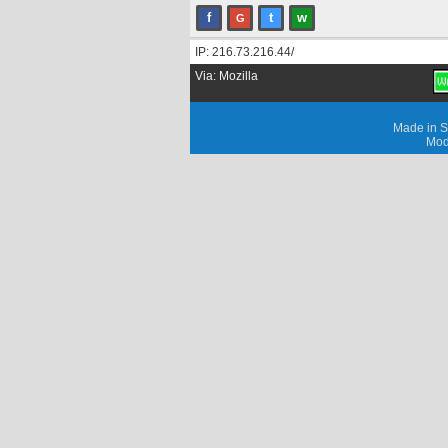
f
t
w
G
IP: 216.73.216.44/
Via: Mozilla
Made in S
Mod