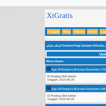
XtGratis
Unggah
Blog
XtBook
Install
Log
السلام عليكم
Selamat Pagi Sahabat XtGratis,
Upd
Menu Utama
Age-Of-Empires-III-Asian-Dynasties-176
Di Posting Oleh Admin
Unggah: 2014-06-29
Age-Of-Empires-III-Asian-Dynasties-240
Di Posting Oleh Admin
Unggah: 2014-06-29