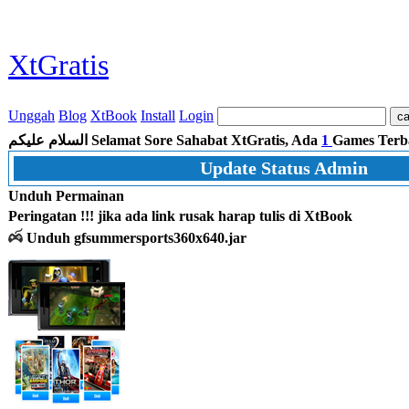
XtGratis
Unggah
Blog
XtBook
Install
Login
السلام عليكم
Selamat Sore Sahabat XtGratis, Ada
1
Games Terb
Update Status Admin
Unduh Permainan
Peringatan !!! jika ada link rusak harap tulis di XtBook
Unduh gfsummersports360x640.jar