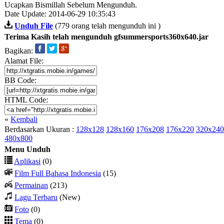
Ucapkan Bismillah Sebelum Mengunduh.
Date Update: 2014-06-29 10:35:43
Unduh File
(779 orang telah mengunduh ini )
Terima Kasih telah mengunduh gfsummersports360x640.jar
Bagikan:
Alamat File:
BB Code:
HTML Code:
«
Kembali
Berdasarkan Ukuran :
128x128
128x160
176x208
176x220
320x240
480x800
Menu Unduh
Aplikasi
(0)
Film Full Bahasa Indonesia
(15)
Permainan
(213)
Lagu Terbaru
(New)
Foto
(0)
Tema
(0)