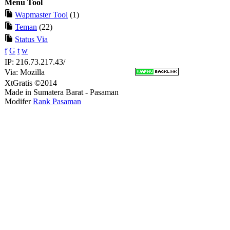
Menu Tool
Wapmaster Tool
(1)
Teman
(22)
Status Via
f
G
t
w
IP: 216.73.217.43/
Via: Mozilla
XtGratis ©2014
Made in Sumatera Barat - Pasaman
Modifer
Rank Pasaman