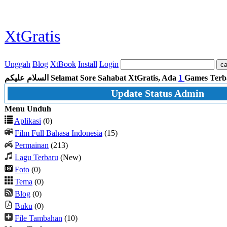
XtGratis
Unggah
Blog
XtBook
Install
Login
السلام عليكم
Selamat Sore Sahabat XtGratis, Ada
1
Games Terb
Update Status Admin
Menu Unduh
Aplikasi
(0)
Film Full Bahasa Indonesia
(15)
Permainan
(213)
Lagu Terbaru
(New)
Foto
(0)
Tema
(0)
Blog
(0)
Buku
(0)
File Tambahan
(10)