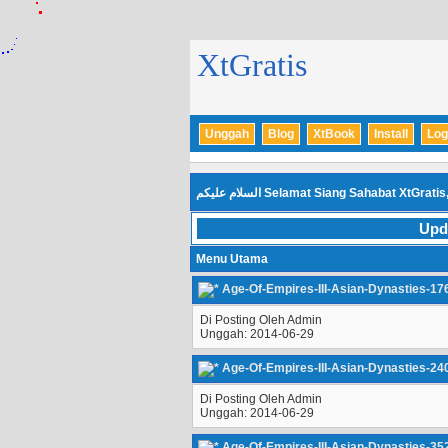
XtGratis
Unggah
Blog
XtBook
Install
Log
السلام عليكم
Selamat Siang Sahabat XtGratis
Upd
Menu Utama
Age-Of-Empires-III-Asian-Dynasties-17
Di Posting Oleh Admin
Unggah: 2014-06-29
Age-Of-Empires-III-Asian-Dynasties-24
Di Posting Oleh Admin
Unggah: 2014-06-29
Age-Of-Empires-III-Asian-Dynasties-35