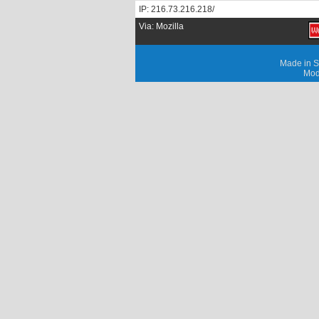
IP: 216.73.216.218/
Via: Mozilla
Made in S
Mod