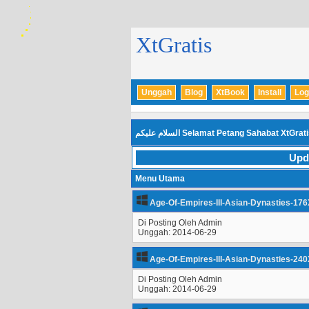
XtGratis
Unggah
Blog
XtBook
Install
Log
السلام عليكم
Selamat Petang Sahabat XtGrat
Upd
Menu Utama
Age-Of-Empires-III-Asian-Dynasties-176
Di Posting Oleh Admin
Unggah: 2014-06-29
Age-Of-Empires-III-Asian-Dynasties-240
Di Posting Oleh Admin
Unggah: 2014-06-29