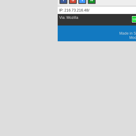
G
IP: 216.73.216.48/
Via: Mozilla
Made in S
Mod