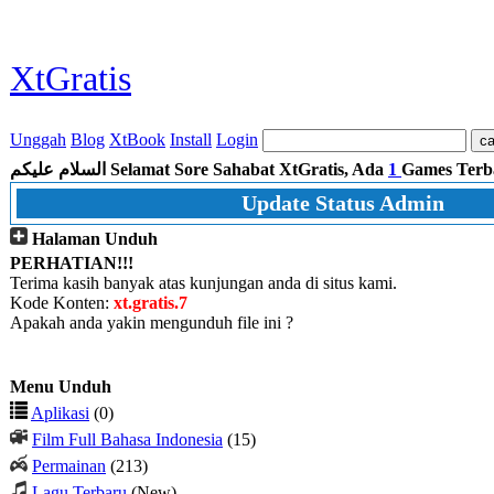
XtGratis
Unggah
Blog
XtBook
Install
Login
السلام عليكم
Selamat Sore Sahabat XtGratis, Ada
1
Games Terb
Update Status Admin
Halaman Unduh
PERHATIAN!!!
Terima kasih banyak atas kunjungan anda di situs kami.
Kode Konten:
xt.gratis.7
Apakah anda yakin mengunduh file ini ?
Menu Unduh
Aplikasi
(0)
Film Full Bahasa Indonesia
(15)
Permainan
(213)
Lagu Terbaru
(New)