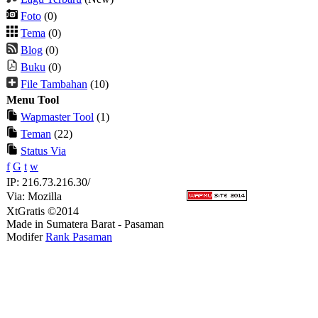
Foto
(0)
Tema
(0)
Blog
(0)
Buku
(0)
File Tambahan
(10)
Menu Tool
Wapmaster Tool
(1)
Teman
(22)
Status Via
f
G
t
w
IP: 216.73.216.30/
Via: Mozilla
XtGratis ©2014
Made in Sumatera Barat - Pasaman
Modifer
Rank Pasaman