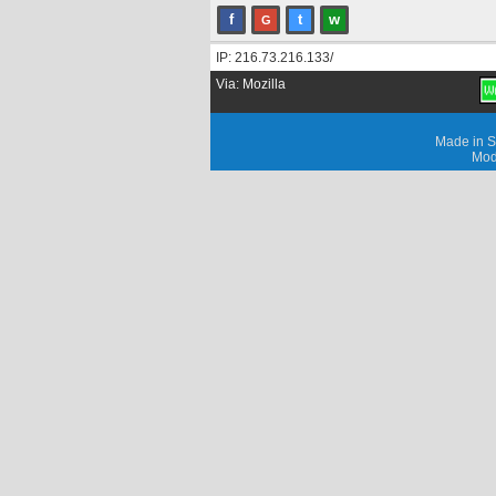
f
t
w
G
IP: 216.73.216.133/
Via: Mozilla
Made in S
Mod