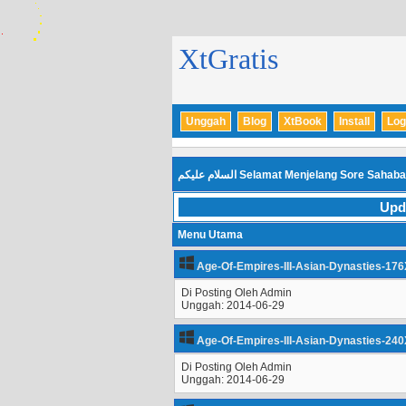
XtGratis
Unggah
Blog
XtBook
Install
Log
السلام عليكم
Selamat Menjelang Sore Sahaba
Upd
Menu Utama
Age-Of-Empires-III-Asian-Dynasties-176
Di Posting Oleh Admin
Unggah: 2014-06-29
Age-Of-Empires-III-Asian-Dynasties-240
Di Posting Oleh Admin
Unggah: 2014-06-29