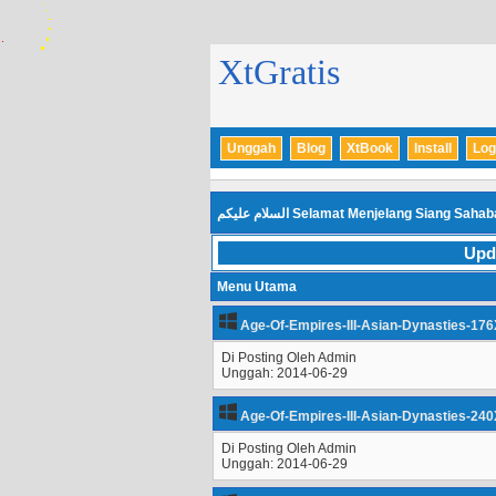
XtGratis
Unggah
Blog
XtBook
Install
Log
السلام عليكم
Selamat Menjelang Siang Sahaba
Upd
Menu Utama
Age-Of-Empires-III-Asian-Dynasties-176
Di Posting Oleh Admin
Unggah: 2014-06-29
Age-Of-Empires-III-Asian-Dynasties-240
Di Posting Oleh Admin
Unggah: 2014-06-29