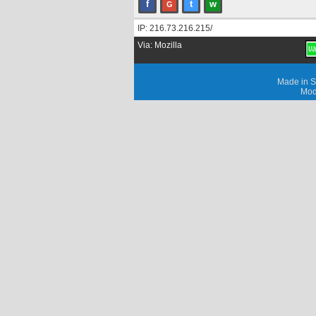
f
t
w
G
IP: 216.73.216.215/
Via: Mozilla
Made in S
Mod