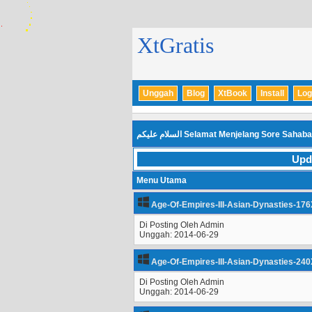
XtGratis
Unggah
Blog
XtBook
Install
Log
السلام عليكم
Selamat Menjelang Sore Sahaba
Upd
Menu Utama
Age-Of-Empires-III-Asian-Dynasties-176
Di Posting Oleh Admin
Unggah: 2014-06-29
Age-Of-Empires-III-Asian-Dynasties-240
Di Posting Oleh Admin
Unggah: 2014-06-29