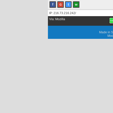
f
t
w
G
IP: 216.73.216.242/
Via: Mozilla
Made in S
Mod