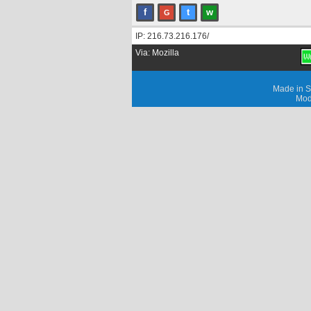
f
t
w
G
IP: 216.73.216.176/
Via: Mozilla
Made in S
Mod