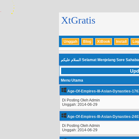
XtGratis
Unggah
Blog
XtBook
Install
Log
السلام عليكم
Selamat Menjelang Sore Sahaba
Upd
Menu Utama
Age-Of-Empires-III-Asian-Dynasties-176
Di Posting Oleh Admin
Unggah: 2014-06-29
Age-Of-Empires-III-Asian-Dynasties-240
Di Posting Oleh Admin
Unggah: 2014-06-29