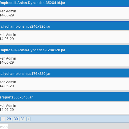
mpires-III-Asian-Dynasties-352X416.jar
Oleh Admin
14-06-29
rallychampionships240x320.jar
Oleh Admin
14-06-29
mpires-III-Asian-Dynasties-128X128.jar
Oleh Admin
14-06-29
rallychampionships176x220.jar
Oleh Admin
14-06-29
rsports360x640.jar
Oleh Admin
14-06-29
...
29
30
31
»