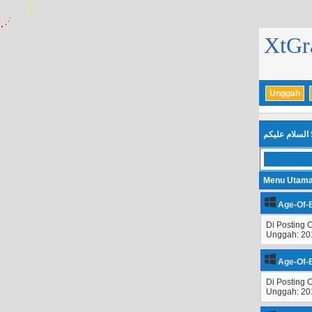
XtGra
Unggah
السلام عليكم
Menu Utam
Age-Of-E
Di Posting 
Unggah: 20
Age-Of-E
Di Posting 
Unggah: 20