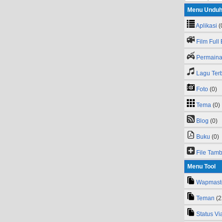
Menu Undu
Aplikasi
(
Film Full
Permain
Lagu Ter
Foto
(0)
Tema
(0)
Blog
(0)
Buku
(0)
File Tam
Menu Tool
Wapmaste
Teman
(2
Status Vi