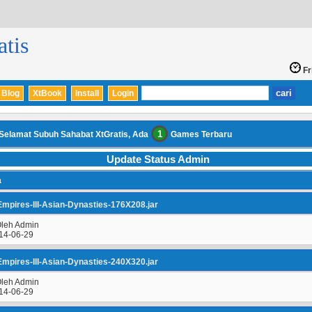
tis
Fr
Blog
XtBook
Install
Login
1
Selamat Subuh Sahabat XtGratis, Ada
Games Terbaru
Update Status Admin
a
mpires-III-Asian-Dynasties-176X208.jar
Oleh Admin
14-06-29
mpires-III-Asian-Dynasties-240X320.jar
Oleh Admin
14-06-29